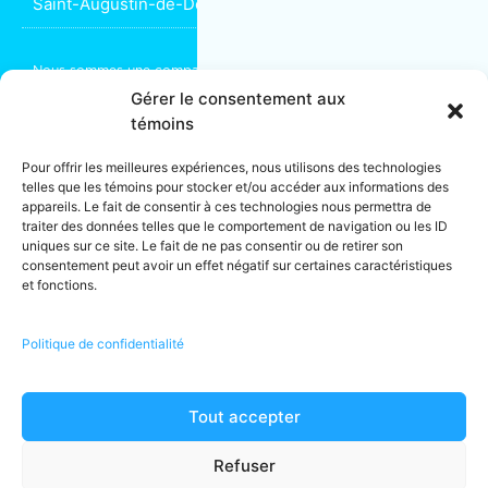
Saint-Augustin-de-Desmaures
Nous sommes une compagnie d’
entretien ménager commercial
spécialisée en immeubles de bureaux ou résidentiels. Installés à
Gérer le consentement aux
Montréal depuis 2004, nous partageons vos objectifs de succès
témoins
et bien-être. Pour assurer le bon entretien de vos bureaux, créer
un environnement de travail agréable, qui rassure ou faire de
Pour offrir les meilleures expériences, nous utilisons des technologies
votre lieu de travail un espace rassembleur et stimulant, faites
telles que les témoins pour stocker et/ou accéder aux informations des
appel à notre équipe de
nettoyage industriel
.
appareils. Le fait de consentir à ces technologies nous permettra de
traiter des données telles que le comportement de navigation ou les ID
Franchises détenues localement et exploitées de manière
uniques sur ce site. Le fait de ne pas consentir ou de retirer son
indépendante.
consentement peut avoir un effet négatif sur certaines caractéristiques
* Les propriétaires de franchises font de leur mieux pour traiter
et fonctions.
chaque travail avec des employés. Parfois, en fonction du type
et/ou de la taille d’un travail, il peut être nécessaire de faire
appel à un sous-traitant.
Politique de confidentialité
** Les services énumérés peuvent ne pas être disponibles dans
tous les établissements.
Tout accepter
© 2026 · MOM Entretien Ménager · Tous droits réservés · Licence
RBQ · Montréal, (Québec) Canada · Tel :
1-866-225-5666
Refuser