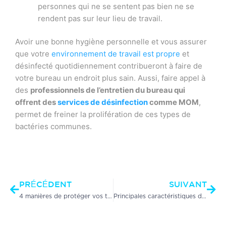
personnes qui ne se sentent pas bien ne se
rendent pas sur leur lieu de travail.
Avoir une bonne hygiène personnelle et vous assurer
que votre
environnement de travail est propre
et
désinfecté quotidiennement contribueront à faire de
votre bureau un endroit plus sain. Aussi, faire appel à
des
professionnels de l’entretien du bureau qui
offrent des
services de désinfection
comme MOM
,
permet de freiner la prolifération de ces types de
bactéries communes.
Précédent
Sui
PRÉCÉDENT
SUIVANT
4 manières de protéger vos tapis et de prolonger leur durée de vie
Principales caractéristiques d’un franchisé qui connaît du succès