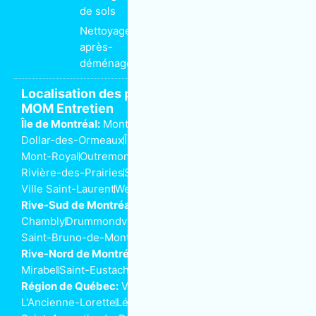
de sols
Nettoyage
après-
déménagement
Localisation des propriétaires de franchise
MOM Entretien
Île de Montréal:
Montréal
Anjou
Dorval
Côte-Saint-Luc
Dollar-des-Ormeaux
Île-Perrot
Kirkland
Lachine
LaSalle
Mont-Royal
Outremont
Pointe-aux-Trembles
Rivière-des-Prairies
Saint-Henri
Ville-Marie
Ville Saint-Laurent
Westmount
Rive-Sud de Montréal:
Beloeil
Boucherville
Brossard
Chambly
Drummondville
Longueuil
Saint-Bruno-de-Montarville
Saint-Lambert
Rive-Nord de Montréal:
Joliette
Laval
Mascouche
Mirabel
Saint-Eustache
Saint-Jérôme
Terrebonne
Région de Québec:
Ville de Québec
L'Ancienne-Lorette
Lévis