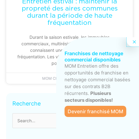
Entretien estival : maintenir la
propreté des aires communes
durant la période de haute
fréquentation
Durant la saison estivale, les immeubles
commerciaux, multirésidentiels et institutionnels
connaissent une hausse marquée de la
Franchises de nettoyage
fréquentation. Les visiteurs sont plus nombreux, les
commercial disponibles
portes demeurent
MOM Entretien offre des
opportunités de franchise en
MOM Cleaning
22 juin 2026
nettoyage commercial basées
sur des contrats B2B
récurrents.
Plusieurs
Archives
secteurs disponibles!
Recherche
Devenir franchisé MOM
Search
for: