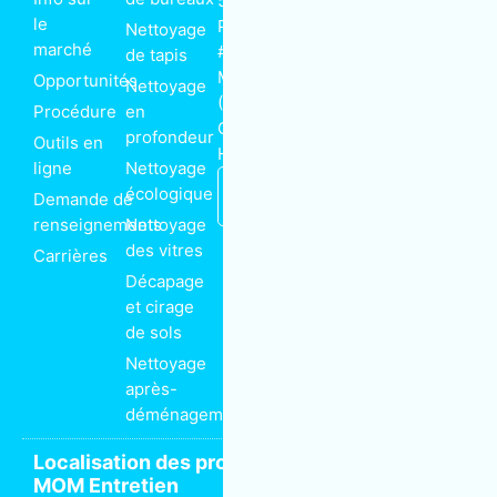
5385 rue
o
e
d
le
Paré
Nettoyage
o
r
i
k
n
marché
Abonnez-vous
#230
de tapis
-
à notre
f
Montréal
Opportunités
Nettoyage
infolettre
(Québec)
Procédure
en
Canada
Email
profondeur
Outils en
H4P 1P7
ligne
Nettoyage
Nous
S'inscrire
écologique
Demande de
joindre
renseignements
Nettoyage
des vitres
Carrières
Décapage
et cirage
de sols
Nettoyage
après-
déménagement
Localisation des propriétaires de franchise
MOM Entretien