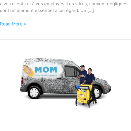
à vos clients et à vos employés. Les vitres, souvent négligées,
sont un élément essentiel à cet égard. Un […]
Read More »
MOM
Entretien
:
un
partenaire
de
choix
pour
les
entreprises
et
les
industries