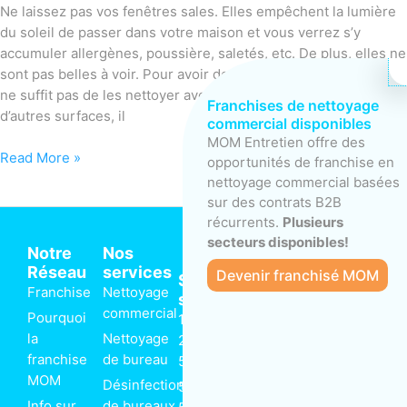
Ne laissez pas vos fenêtres sales. Elles empêchent la lumière
du soleil de passer dans votre maison et vous verrez s’y
accumuler allergènes, poussière, saletés, etc. De plus, elles ne
sont pas belles à voir. Pour avoir des fenêtres impeccables, il
ne suffit pas de les nettoyer avec de l’eau. Contrairement à
Franchises de nettoyage
d’autres surfaces, il
commercial disponibles
MOM Entretien offre des
Read More »
opportunités de franchise en
nettoyage commercial basées
sur des contrats B2B
récurrents.
Plusieurs
secteurs disponibles!
Notre
Nos
Réseau
services
Devenir franchisé MOM
Siège
Franchise
Nettoyage
social
commercial
Pourquoi
1 866-
Suivez-nous
la
Nettoyage
225-
F
R
T
L
franchise
de bureau
5666
a
s
w
i
MOM
c
s
i
n
Désinfection
5375-
e
t
k
Info sur
de bureaux
b
t
e