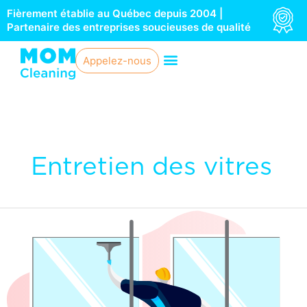
Aller
Fièrement établie au Québec depuis 2004 |
au
Partenaire des entreprises soucieuses de qualité
contenu
Appelez-nous
Entretien des vitres
L’importance
d’un
entretien
régulier
des
vitres