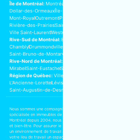
Île de Montréal:
Montréal
Anjou
Dorval
Côte-Saint-Luc
Dollar-des-Ormeaux
Île-Perrot
Kirkland
Lachine
LaSalle
Mont-Royal
Outremont
Pointe-aux-Trembles
Rivière-des-Prairies
Saint-Henri
Ville-Marie
Ville Saint-Laurent
Westmount
Rive-Sud de Montréal:
Beloeil
Boucherville
Brossard
Chambly
Drummondville
Longueuil
Saint-Bruno-de-Montarville
Saint-Lambert
Rive-Nord de Montréal:
Joliette
Laval
Mascouche
Mirabel
Saint-Eustache
Saint-Jérôme
Terrebonne
Région de Québec:
Ville de Québec
L'Ancienne-Lorette
Lévis
Saint-Augustin-de-Desmaures
Nous sommes une compagnie d’
entretien ménager commercial
spécialisée en immeubles de bureaux ou résidentiels. Installés à
Montréal depuis 2004, nous partageons vos objectifs de succès
et bien-être. Pour assurer le bon entretien de vos bureaux, créer
un environnement de travail agréable, qui rassure ou faire de
votre lieu de travail un espace rassembleur et stimulant, faites