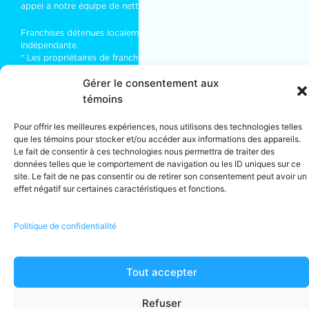
appel à notre équipe de
nettoyage industriel
.
Franchises détenues localement et exploitées de manière
indépendante.
* Les propriétaires de franchises font de leur mieux pour traiter
chaque travail avec des employés. Parfois, en fonction du type
Gérer le consentement aux
et/ou de la taille d’un travail, il peut être nécessaire de faire
appel à un sous-traitant.
témoins
** Les services énumérés peuvent ne pas être disponibles dans
tous les établissements.
Pour offrir les meilleures expériences, nous utilisons des technologies telles
que les témoins pour stocker et/ou accéder aux informations des appareils.
Le fait de consentir à ces technologies nous permettra de traiter des
© 2026 · MOM Entretien Ménager · Tous droits réservés · Licence
données telles que le comportement de navigation ou les ID uniques sur ce
site. Le fait de ne pas consentir ou de retirer son consentement peut avoir un
RBQ · Montréal, (Québec) Canada · Tel :
1-866-225-5666
effet négatif sur certaines caractéristiques et fonctions.
Termes et conditions
·
Politique de confidentialité
Politique de confidentialité
Tout accepter
Refuser