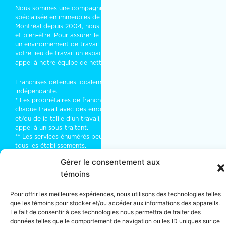
Nous sommes une compagnie d’
entretien ménager commercial
spécialisée en immeubles de bureaux ou résidentiels. Installés à
Montréal depuis 2004, nous partageons vos objectifs de succès
et bien-être. Pour assurer le bon entretien de vos bureaux, créer
un environnement de travail agréable, qui rassure ou faire de
votre lieu de travail un espace rassembleur et stimulant, faites
appel à notre équipe de
nettoyage industriel
.
Franchises détenues localement et exploitées de manière
indépendante.
* Les propriétaires de franchises font de leur mieux pour traiter
chaque travail avec des employés. Parfois, en fonction du type
et/ou de la taille d’un travail, il peut être nécessaire de faire
appel à un sous-traitant.
** Les services énumérés peuvent ne pas être disponibles dans
tous les établissements.
Gérer le consentement aux
témoins
© 2026 · MOM Entretien Ménager · Tous droits réservés · Licence
RBQ · Montréal, (Québec) Canada · Tel :
1-866-225-5666
Pour offrir les meilleures expériences, nous utilisons des technologies telles
que les témoins pour stocker et/ou accéder aux informations des appareils.
Termes et conditions
·
Politique de confidentialité
Le fait de consentir à ces technologies nous permettra de traiter des
données telles que le comportement de navigation ou les ID uniques sur ce