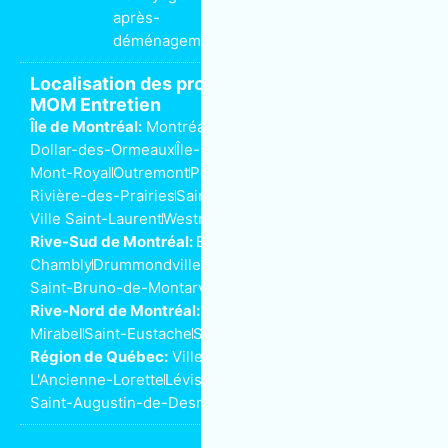
après-
déménagement
Localisation des propriétaires de franchise
MOM Entretien
Île de Montréal:
Montréal
Anjou
Dorval
Côte-Saint-Luc
Dollar-des-Ormeaux
Île-Perrot
Kirkland
Lachine
LaSalle
Mont-Royal
Outremont
Pointe-aux-Trembles
Rivière-des-Prairies
Saint-Henri
Ville-Marie
Ville Saint-Laurent
Westmount
Rive-Sud de Montréal:
Beloeil
Boucherville
Brossard
Chambly
Drummondville
Longueuil
Saint-Bruno-de-Montarville
Saint-Lambert
Rive-Nord de Montréal:
Joliette
Laval
Mascouche
Mirabel
Saint-Eustache
Saint-Jérôme
Terrebonne
Région de Québec:
Ville de Québec
L'Ancienne-Lorette
Lévis
Saint-Augustin-de-Desmaures