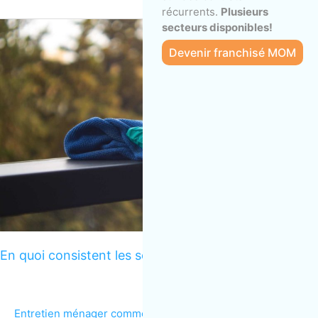
récurrents.
Plusieurs
En
secteurs disponibles!
quoi
Devenir franchisé MOM
consistent
les
services
d’entretien
ménager
?
En quoi consistent les services d’entretien ménager ?
Entretien ménager commercial
/
laurent saumon