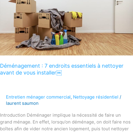
essentiels
à
nettoyer
avant
de
vous
installer
￼
Déménagement : 7 endroits essentiels à nettoyer
avant de vous installer￼
Entretien ménager commercial
,
Nettoyage résidentiel
/
laurent saumon
Introduction Déménager implique la nécessité de faire un
grand ménage. En effet, lorsqu’on déménage, on doit faire nos
boîtes afin de vider notre ancien logement, puis tout nettoyer