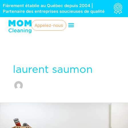
Aller
Fièrement établie au Québec depuis 2004 |
au
Partenaire des entreprises soucieuses de qualité
contenu
Appelez-nous
laurent saumon
Déménagement
:
7
endroits