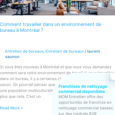
bureau
à
Montréal
?
Comment travailler dans un environnement de
bureau à Montréal ?
Entretien de bureaux
,
Entretien de bureaux
/
laurent
saumon
Si vous êtes nouveau à Montréal et que vous vous demandez
comment sera votre environnement de travail si vous travaillez
dans un bureau, il y a certaines choses que vous devriez
savoir. On pourrait penser que Montréal est une belle ville avec
Franchises de nettoyage
une population multiculturelle florissante, mais elle est bien
commercial disponibles
plus que cela. C’est un
MOM Entretien offre des
opportunités de franchise en
nettoyage commercial basées
Read More »
sur des contrats B2B