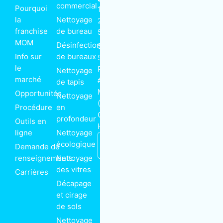
commercial
Pourquoi
1 866-
Suivez-nous
la
Nettoyage
225-
F
R
T
L
franchise
de bureau
5666
a
s
w
i
MOM
c
s
i
n
Désinfection
5375-
e
t
k
Info sur
de bureaux
b
t
e
5385 rue
o
e
d
le
Paré
Nettoyage
o
r
i
k
n
marché
Abonnez-vous
#230
de tapis
-
à notre
f
Montréal
Opportunités
Nettoyage
infolettre
(Québec)
Procédure
en
Canada
Email
profondeur
Outils en
H4P 1P7
ligne
Nettoyage
Nous
S'inscrire
écologique
Demande de
joindre
renseignements
Nettoyage
des vitres
Carrières
Décapage
et cirage
de sols
Nettoyage