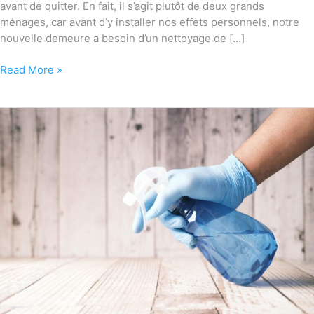
avant de quitter. En fait, il s’agit plutôt de deux grands
ménages, car avant d’y installer nos effets personnels, notre
nouvelle demeure a besoin d’un nettoyage de […]
Read More »
Liste
des
tâches
pour
le
grand
ménage
de
printemps
des
bureaux
et
petites