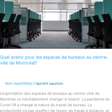
Quel
avenir
pour
les
espaces
de
bureaux
au
centre-
ville
Quel avenir pour les espaces de bureaux au centre-
de
ville de Montréal?
Montréal?
Non classifié(e)
/
laurent saumon
L’exploitation des espaces de bureaux au centre-ville de
Montréal va inévitablement changer à l’avenir. La pandémie de
Covid-19 a changé la nature du travail de bureau. La
productivité n’a pas souffert de l’essor du travail à distance, et