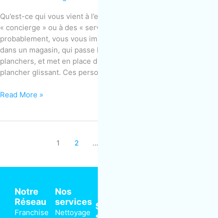
Qu’est-ce qui vous vient à l’esprit lorsque vous pensez à un
« concierge » ou à des « services d’entretien ménager » ? Fort
probablement, vous vous imaginez un employé de nettoyage
dans un magasin, qui passe la serpillière et balaie les
planchers, et met en place des cônes jaunes pour signaler un
plancher glissant. Ces personnes font un
Read More »
1
2
…
13
Next
→
Notre
Nos
Réseau
services
Siège
Franchise
Nettoyage
social