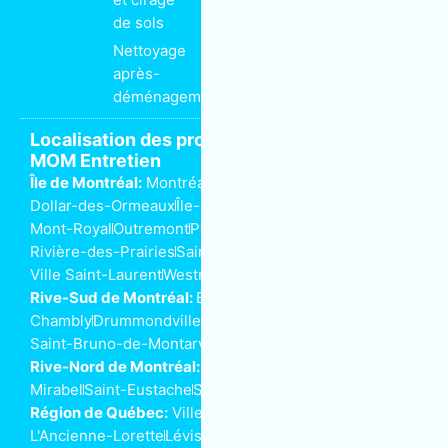
de sols
Nettoyage
après-
déménagement
Localisation des propriétaires de franchise
MOM Entretien
Île de Montréal:
Montréal
Anjou
Dorval
Côte-Saint-Luc
Dollar-des-Ormeaux
Île-Perrot
Kirkland
Lachine
LaSalle
Mont-Royal
Outremont
Pointe-aux-Trembles
Rivière-des-Prairies
Saint-Henri
Ville-Marie
Ville Saint-Laurent
Westmount
Rive-Sud de Montréal:
Beloeil
Boucherville
Brossard
Chambly
Drummondville
Longueuil
Saint-Bruno-de-Montarville
Saint-Lambert
Rive-Nord de Montréal:
Joliette
Laval
Mascouche
Mirabel
Saint-Eustache
Saint-Jérôme
Terrebonne
Région de Québec:
Ville de Québec
L'Ancienne-Lorette
Lévis