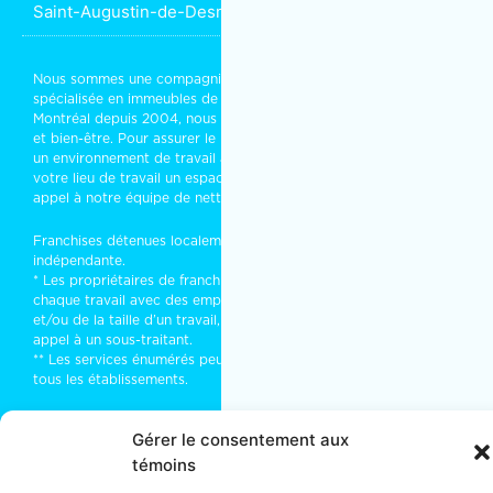
Saint-Augustin-de-Desmaures
Nous sommes une compagnie d’
entretien ménager commercial
spécialisée en immeubles de bureaux ou résidentiels. Installés à
Montréal depuis 2004, nous partageons vos objectifs de succès
et bien-être. Pour assurer le bon entretien de vos bureaux, créer
un environnement de travail agréable, qui rassure ou faire de
votre lieu de travail un espace rassembleur et stimulant, faites
appel à notre équipe de
nettoyage industriel
.
Franchises détenues localement et exploitées de manière
indépendante.
* Les propriétaires de franchises font de leur mieux pour traiter
chaque travail avec des employés. Parfois, en fonction du type
et/ou de la taille d’un travail, il peut être nécessaire de faire
appel à un sous-traitant.
** Les services énumérés peuvent ne pas être disponibles dans
tous les établissements.
Gérer le consentement aux
© 2026 · MOM Entretien Ménager · Tous droits réservés · Licence
témoins
RBQ · Montréal, (Québec) Canada · Tel :
1-866-225-5666