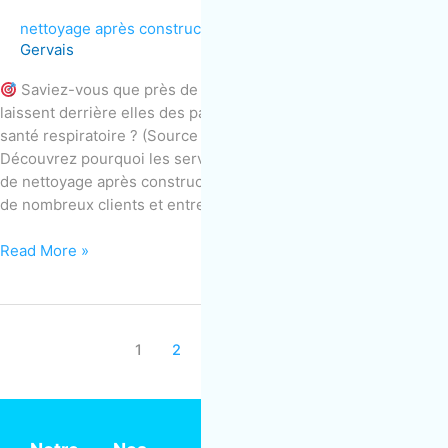
nettoyage après construction
,
Non classifié(e)
/
Gabriel
Gervais
Saviez-vous que près de 60 % des rénovations au Canada
laissent derrière elles des particules fines, nocives pour la
santé respiratoire ? (Source : Canada.ca – Santé et rénovation)
Découvrez pourquoi les services de MOM Entretien en matière
de nettoyage après construction sont vraiment appréciés par
de nombreux clients et entreprises. 1. Expertise et
Read More »
1
2
3
Next
→