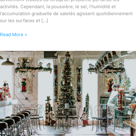
activités. Cependant, la poussière, le sel, l’humidité et
l’accumulation graduelle de saletés agissent quotidiennement
sur les surfaces et […]
Read More »
Pourquoi
les
fêtes
offrent
une
occasion
stratégique
pour
optimiser
le
nettoyage
commercial