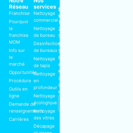
Notre
Nos
Réseau
services
Siège
Franchise
Nettoyage
social
commercial
Pourquoi
1 866-
Suivez-nous
la
Nettoyage
225-
F
R
T
L
franchise
de bureau
5666
a
s
w
i
MOM
c
s
i
n
Désinfection
5375-
e
t
k
Info sur
de bureaux
b
t
e
5385 rue
o
e
d
le
Paré
Nettoyage
o
r
i
k
n
marché
Abonnez-vous
#230
de tapis
-
à notre
f
Montréal
Opportunités
Nettoyage
infolettre
(Québec)
Procédure
en
Canada
Email
profondeur
Outils en
H4P 1P7
ligne
Nettoyage
Nous
S'inscrire
écologique
Demande de
joindre
renseignements
Nettoyage
des vitres
Carrières
Décapage
et cirage