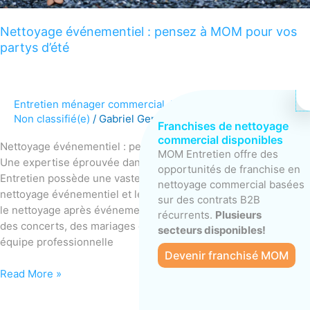
Nettoyage événementiel : pensez à MOM pour vos
partys d’été
Entretien ménager commercial
,
Nettoyage résidentiel
,
Non classifié(e)
/
Gabriel Gervais
Franchises de nettoyage
commercial disponibles
Nettoyage événementiel : pensez à MOM pour vos partys d’été
MOM Entretien offre des
Une expertise éprouvée dans le nettoyage événementiel MOM
opportunités de franchise en
Entretien possède une vaste expérience dans le domaine du
nettoyage commercial basées
nettoyage événementiel et le divertissement, notamment pour
sur des contrats B2B
le nettoyage après événements. Que ce soit pour des festivals,
récurrents.
Plusieurs
des concerts, des mariages ou des fêtes d’entreprise, notre
secteurs disponibles!
équipe professionnelle
Devenir franchisé MOM
Read More »