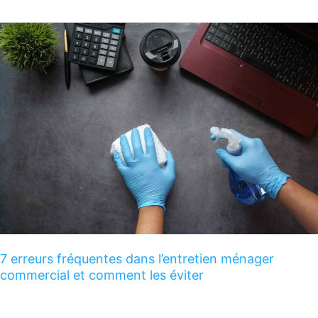
7
erreurs
fréquentes
dans
l’entretien
ménager
commercial
et
comment
les
éviter
7 erreurs fréquentes dans l’entretien ménager
commercial et comment les éviter