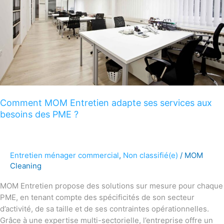
aux
besoins
des
PME ?
Comment MOM Entretien adapte ses services aux
besoins des PME ?
Entretien ménager commercial
,
Non classifié(e)
/
MOM
Cleaning
MOM Entretien propose des solutions sur mesure pour chaque
PME, en tenant compte des spécificités de son secteur
d’activité, de sa taille et de ses contraintes opérationnelles.
Grâce à une expertise multi-sectorielle, l’entreprise offre un