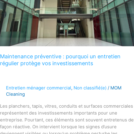
régulier
protège
vos
investissements
Maintenance préventive : pourquoi un entretien
régulier protège vos investissements
Entretien ménager commercial
,
Non classifié(e)
/
MOM
Cleaning
Les planchers, tapis, vitres, conduits et surfaces commerciales
représentent des investissements importants pour une
entreprise. Pourtant, ces éléments sont souvent entretenus de
façon réactive. On intervient lorsque les signes d’usure
deviennent visibles ou lorsqu’un problème perturbe les