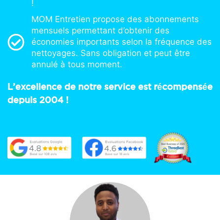
!
MOM Entretien propose des abonnements
mensuels permettant d’obtenir des
économies importants selon la fréquence des
nettoyages. Sans obligation et peut être
annulé à tous moment.
L’excellence de notre service est récompensée
depuis 2004 !