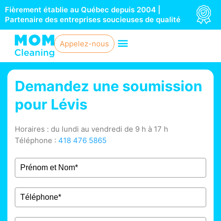
Aller
Fièrement établie au Québec depuis 2004 |
au
Partenaire des entreprises soucieuses de qualité
contenu
Appelez-nous
Demandez une soumission
pour Lévis
Horaires : du lundi au vendredi de 9 h à 17 h
Téléphone :
418 476 5865