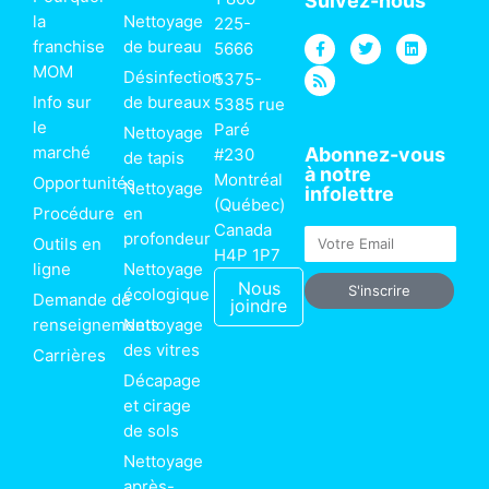
Suivez-nous
la
Nettoyage
225-
F
R
T
L
franchise
de bureau
5666
a
s
w
i
MOM
c
s
i
n
Désinfection
5375-
e
t
k
Info sur
de bureaux
b
t
e
5385 rue
o
e
d
le
Paré
Nettoyage
o
r
i
k
n
marché
Abonnez-vous
#230
de tapis
-
à notre
f
Montréal
Opportunités
Nettoyage
infolettre
(Québec)
Procédure
en
Canada
Email
profondeur
Outils en
H4P 1P7
ligne
Nettoyage
Nous
S'inscrire
écologique
Demande de
joindre
renseignements
Nettoyage
des vitres
Carrières
Décapage
et cirage
de sols
Nettoyage
après-