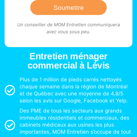
Soumettre
Un conseiller de MOM Entretien communiquera
avec vous sous peu.
Entretien ménager
commercial à Lévis
Plus de 1 million de pieds carrés nettoyés
chaque semaine dans la région de Montréal
et de Québec avec une moyenne de 4,8/5
selon les avis sur Google, Facebook et Yelp.
Des PME de tous les secteurs aux grands
immeubles résidentiels et commerciaux, des
cabinets médicaux aux usines les plus
importantes, MOM Entretien s’occupe de tout