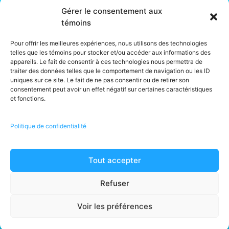
spécialisée en immeubles de bureaux ou résidentiels. Installés à
Gérer le consentement aux
Montréal depuis 2004, nous partageons vos objectifs de succès
témoins
et bien-être. Pour assurer le bon entretien de vos bureaux, créer
un environnement de travail agréable, qui rassure ou faire de
Pour offrir les meilleures expériences, nous utilisons des technologies
votre lieu de travail un espace rassembleur et stimulant, faites
telles que les témoins pour stocker et/ou accéder aux informations des
appel à notre équipe de
nettoyage industriel
.
appareils. Le fait de consentir à ces technologies nous permettra de
traiter des données telles que le comportement de navigation ou les ID
Franchises détenues localement et exploitées de manière
uniques sur ce site. Le fait de ne pas consentir ou de retirer son
indépendante.
consentement peut avoir un effet négatif sur certaines caractéristiques
* Les propriétaires de franchises font de leur mieux pour traiter
et fonctions.
chaque travail avec des employés. Parfois, en fonction du type
et/ou de la taille d’un travail, il peut être nécessaire de faire
appel à un sous-traitant.
Politique de confidentialité
** Les services énumérés peuvent ne pas être disponibles dans
tous les établissements.
Tout accepter
© 2026 · MOM Entretien Ménager · Tous droits réservés · Licence
RBQ · Montréal, (Québec) Canada · Tel :
1-866-225-5666
Refuser
Termes et conditions
·
Politique de confidentialité
Voir les préférences