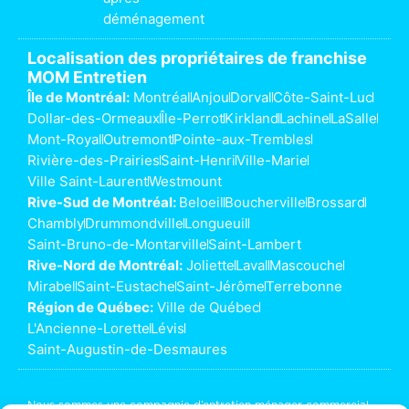
déménagement
Localisation des propriétaires de franchise
MOM Entretien
Île de Montréal:
Montréal
Anjou
Dorval
Côte-Saint-Luc
Dollar-des-Ormeaux
Île-Perrot
Kirkland
Lachine
LaSalle
Mont-Royal
Outremont
Pointe-aux-Trembles
Rivière-des-Prairies
Saint-Henri
Ville-Marie
Ville Saint-Laurent
Westmount
Rive-Sud de Montréal:
Beloeil
Boucherville
Brossard
Chambly
Drummondville
Longueuil
Saint-Bruno-de-Montarville
Saint-Lambert
Rive-Nord de Montréal:
Joliette
Laval
Mascouche
Mirabel
Saint-Eustache
Saint-Jérôme
Terrebonne
Région de Québec:
Ville de Québec
L'Ancienne-Lorette
Lévis
Saint-Augustin-de-Desmaures
Nous sommes une compagnie d’
entretien ménager commercial