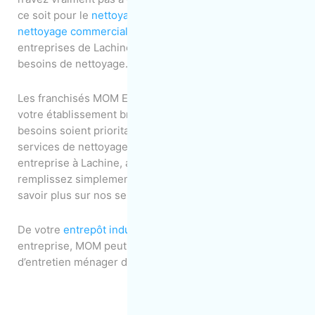
ce soit pour le
nettoyage de bureaux
, les
services de
nettoyage commercial
, le
nettoyage des vitres
, etc., les
entreprises de Lachine comptent sur nous pour leurs
besoins de nettoyage.
Les franchisés MOM Entretien travaillent fort pour que
votre établissement brille de mille feux et que vos
besoins soient prioritaires ! Si vous avez besoin de
services de nettoyage commercial pour votre
entreprise à Lachine, appelez MOM aujourd’hui ou
remplissez simplement ce
formulaire en ligne
pour en
savoir plus sur nos services.
De votre
entrepôt industriel
au bureau de votre
entreprise, MOM peut vous fournir les services
d’entretien ménager dont votre entreprise a besoin.