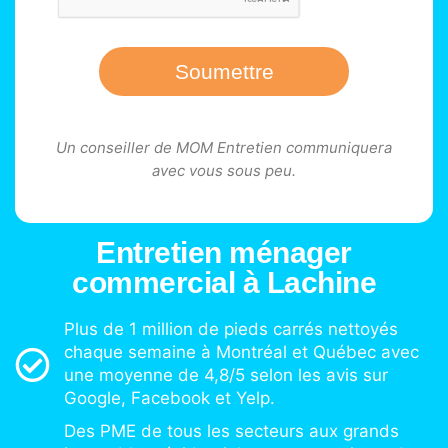
Soumettre
Un conseiller de MOM Entretien communiquera
avec vous sous peu.
Entretien ménager
commercial à Lachine
Plus de 1 million de pieds carrés nettoyés
chaque semaine à Montréal et Québec avec
une moyenne de 4,8/5 selon les avis sur
Google, Facebook et Yelp.
Des PME de tous les secteurs aux grands