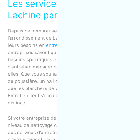
Les services de nettoyage à
Lachine par MOM Entretien
Depuis de nombreuses années, les entreprises de
l’arrondissement de Lachine font confiance à MOM pour
leurs besoins en
entretien ménager commercial
. Ces
entreprises savent que MOM sera à l’écoute de leurs
besoins spécifiques et leur fournira des services
d’entretien ménager complets, créés spécialement pour
elles. Que vous souhaitiez que des bureaux dépourvus
de poussière, un hall du bâtiment beau comme neuf ou
que les planchers de votre entrepôt brillent, MOM
Entretien peut s’occuper de vos besoins de nettoyage
distincts.
Si votre entreprise de Lachine recherche un haut
niveau de nettoyage commercial, si vous recherchez
des services d’entretien cohérents et fiables, vous
n’avez vraiment pas à chercher plus loin que MOM. Que