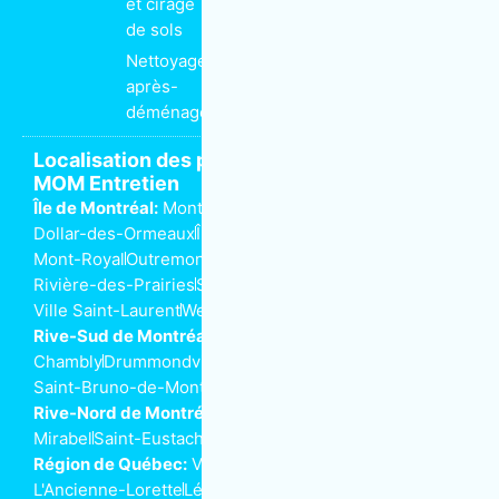
et cirage
de sols
Nettoyage
après-
déménagement
Localisation des propriétaires de franchise
MOM Entretien
Île de Montréal:
Montréal
Anjou
Dorval
Côte-Saint-Luc
Dollar-des-Ormeaux
Île-Perrot
Kirkland
Lachine
LaSalle
Mont-Royal
Outremont
Pointe-aux-Trembles
Rivière-des-Prairies
Saint-Henri
Ville-Marie
Ville Saint-Laurent
Westmount
Rive-Sud de Montréal:
Beloeil
Boucherville
Brossard
Chambly
Drummondville
Longueuil
Saint-Bruno-de-Montarville
Saint-Lambert
Rive-Nord de Montréal:
Joliette
Laval
Mascouche
Mirabel
Saint-Eustache
Saint-Jérôme
Terrebonne
Région de Québec:
Ville de Québec
L'Ancienne-Lorette
Lévis