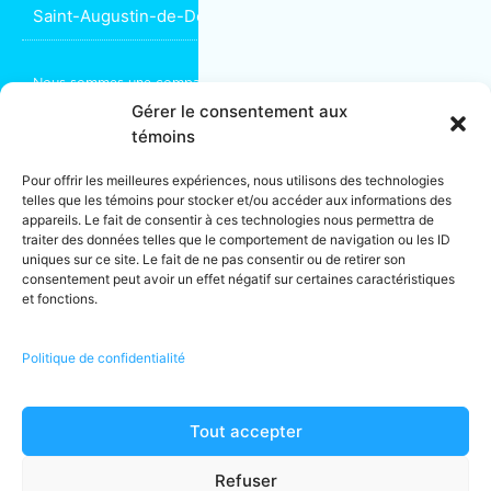
Saint-Augustin-de-Desmaures
Nous sommes une compagnie d’
entretien ménager commercial
spécialisée en immeubles de bureaux ou résidentiels. Installés à
Gérer le consentement aux
Montréal depuis 2004, nous partageons vos objectifs de succès
témoins
et bien-être. Pour assurer le bon entretien de vos bureaux, créer
un environnement de travail agréable, qui rassure ou faire de
Pour offrir les meilleures expériences, nous utilisons des technologies
votre lieu de travail un espace rassembleur et stimulant, faites
telles que les témoins pour stocker et/ou accéder aux informations des
appel à notre équipe de
nettoyage industriel
.
appareils. Le fait de consentir à ces technologies nous permettra de
traiter des données telles que le comportement de navigation ou les ID
Franchises détenues localement et exploitées de manière
uniques sur ce site. Le fait de ne pas consentir ou de retirer son
indépendante.
consentement peut avoir un effet négatif sur certaines caractéristiques
* Les propriétaires de franchises font de leur mieux pour traiter
et fonctions.
chaque travail avec des employés. Parfois, en fonction du type
et/ou de la taille d’un travail, il peut être nécessaire de faire
appel à un sous-traitant.
Politique de confidentialité
** Les services énumérés peuvent ne pas être disponibles dans
tous les établissements.
Tout accepter
© 2026 · MOM Entretien Ménager · Tous droits réservés · Licence
RBQ · Montréal, (Québec) Canada · Tel :
1-866-225-5666
Refuser