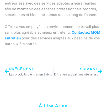
entreprises avec des services adaptés à leurs réalités
afin de maintenir des espaces professionnels propres,
sécuritaires et bien entretenus tout au long de l’année.
Offrez à vos employés un environnement de travail plus
sain, plus agréable et mieux entretenu.
Contactez MOM
Entretien
pour des services adaptés aux besoins de vos
bureaux à Montréal.
Précédent
Sui
PRÉCÉDENT
SUIVANT
Les produits d’entretien à éviter dans les environnements sensibles
Entretien estival : maintenir la propreté des aires communes durant la période de haute fréquentation
À Lire Aussi