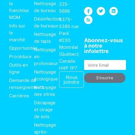
la
Nettoyage
225-
F
R
T
L
franchise
de bureau
5666
a
s
w
i
MOM
c
s
i
n
Désinfection
5375-
e
t
k
Info sur
de bureaux
b
t
e
5385 rue
o
e
d
le
Paré
Nettoyage
o
r
i
k
n
marché
Abonnez-vous
#230
de tapis
-
à notre
f
Montréal
Opportunités
Nettoyage
infolettre
(Québec)
Procédure
en
Canada
Email
profondeur
Outils en
H4P 1P7
ligne
Nettoyage
Nous
S'inscrire
écologique
Demande de
joindre
renseignements
Nettoyage
des vitres
Carrières
Décapage
et cirage
de sols
Nettoyage
après-