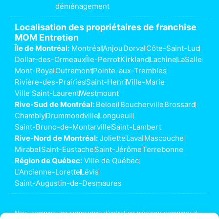
déménagement
Localisation des propriétaires de franchise
MOM Entretien
Île de Montréal:
Montréal
Anjou
Dorval
Côte-Saint-Luc
Dollar-des-Ormeaux
Île-Perrot
Kirkland
Lachine
LaSalle
Mont-Royal
Outremont
Pointe-aux-Trembles
Rivière-des-Prairies
Saint-Henri
Ville-Marie
Ville Saint-Laurent
Westmount
Rive-Sud de Montréal:
Beloeil
Boucherville
Brossard
Chambly
Drummondville
Longueuil
Saint-Bruno-de-Montarville
Saint-Lambert
Rive-Nord de Montréal:
Joliette
Laval
Mascouche
Mirabel
Saint-Eustache
Saint-Jérôme
Terrebonne
Région de Québec:
Ville de Québec
L'Ancienne-Lorette
Lévis
Saint-Augustin-de-Desmaures
Nous sommes une compagnie d’
entretien ménager commercial