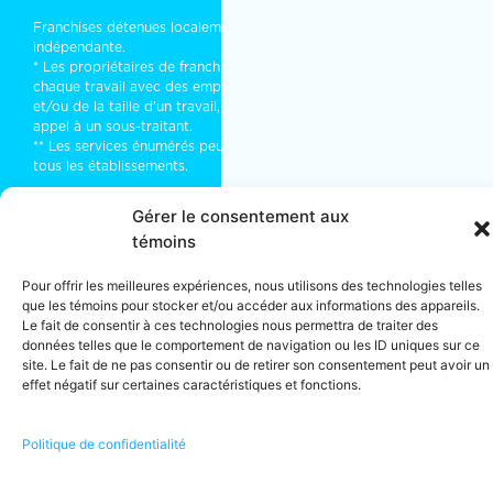
Franchises détenues localement et exploitées de manière
indépendante.
* Les propriétaires de franchises font de leur mieux pour traiter
chaque travail avec des employés. Parfois, en fonction du type
et/ou de la taille d’un travail, il peut être nécessaire de faire
appel à un sous-traitant.
** Les services énumérés peuvent ne pas être disponibles dans
tous les établissements.
Gérer le consentement aux
© 2026 · MOM Entretien Ménager · Tous droits réservés · Licence
témoins
RBQ · Montréal, (Québec) Canada · Tel :
1-866-225-5666
Pour offrir les meilleures expériences, nous utilisons des technologies telles
que les témoins pour stocker et/ou accéder aux informations des appareils.
Termes et conditions
·
Politique de confidentialité
Le fait de consentir à ces technologies nous permettra de traiter des
données telles que le comportement de navigation ou les ID uniques sur ce
site. Le fait de ne pas consentir ou de retirer son consentement peut avoir un
effet négatif sur certaines caractéristiques et fonctions.
Politique de confidentialité