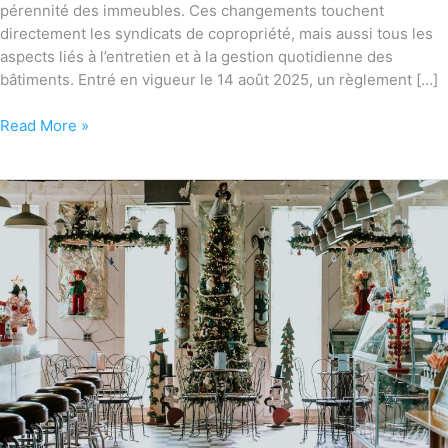
pérennité des immeubles. Ces changements touchent
directement les syndicats de copropriété, mais aussi tous les
aspects liés à l’entretien et à la gestion quotidienne des
bâtiments. Entré en vigueur le 14 août 2025, un règlement […]
Read More »
Pourquoi
les
fêtes
offrent
une
occasion
stratégique
pour
optimiser
le
nettoyage
commercial