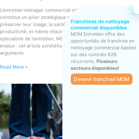
ménager
commercial
L’entretien ménager commercial n’est plus un « luxe » : il
professionnel
constitue un pilier stratégique pour les entreprises souhaitant
Franchises de nettoyage
préserver leur image, la santé de leurs employés, leur
commercial disponibles
productivité, et même réduire leurs coûts. En tant que
MOM Entretien offre des
spécialiste de l’entretien, MOM Entretien connaît bien ces
opportunités de franchise en
enjeux : cet article synthétise des statistiques clés, des
nettoyage commercial basées
arguments
sur des contrats B2B
récurrents.
Plusieurs
Read More »
secteurs disponibles!
Devenir franchisé MOM
Nettoyage
événementiel
:
pensez
à
MOM
pour
vos