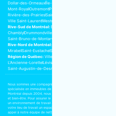
Dollar-des-Ormeaux
Île-Perrot
Kirkland
Lachine
LaSalle
Mont-Royal
Outremont
Pointe-aux-Trembles
Rivière-des-Prairies
Saint-Henri
Ville-Marie
Ville Saint-Laurent
Westmount
Rive-Sud de Montréal:
Beloeil
Boucherville
Brossard
Chambly
Drummondville
Longueuil
Saint-Bruno-de-Montarville
Saint-Lambert
Rive-Nord de Montréal:
Joliette
Laval
Mascouche
Mirabel
Saint-Eustache
Saint-Jérôme
Terrebonne
Région de Québec:
Ville de Québec
L'Ancienne-Lorette
Lévis
Saint-Augustin-de-Desmaures
Nous sommes une compagnie d’
entretien ménager commercial
spécialisée en immeubles de bureaux ou résidentiels. Installés à
Montréal depuis 2004, nous partageons vos objectifs de succès
et bien-être. Pour assurer le bon entretien de vos bureaux, créer
un environnement de travail agréable, qui rassure ou faire de
votre lieu de travail un espace rassembleur et stimulant, faites
appel à notre équipe de
nettoyage industriel
.