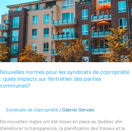
syndicats
de
copropriété
:
quels
impacts
sur
l’entretien
des
parties
Nouvelles normes pour les syndicats de copropriété
communes?
: quels impacts sur l’entretien des parties
communes?
Syndicats de copropriété
/
Gabriel Gervais
De nouvelles règles ont été mises en place au Québec afin
d’améliorer la transparence, la planification des travaux et la