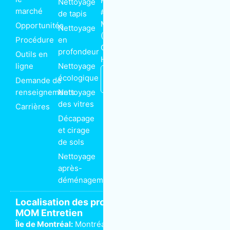
Paré
Nettoyage
o
r
i
k
n
marché
Abonnez-vous
#230
de tapis
-
à notre
f
Montréal
Opportunités
Nettoyage
infolettre
(Québec)
Procédure
en
Canada
Email
profondeur
Outils en
H4P 1P7
ligne
Nettoyage
Nous
S'inscrire
écologique
Demande de
joindre
renseignements
Nettoyage
des vitres
Carrières
Décapage
et cirage
de sols
Nettoyage
après-
déménagement
Localisation des propriétaires de franchise
MOM Entretien
Île de Montréal:
Montréal
Anjou
Dorval
Côte-Saint-Luc