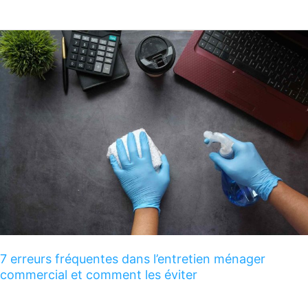
7
erreurs
fréquentes
dans
l’entretien
ménager
commercial
et
comment
les
éviter
7 erreurs fréquentes dans l’entretien ménager
commercial et comment les éviter