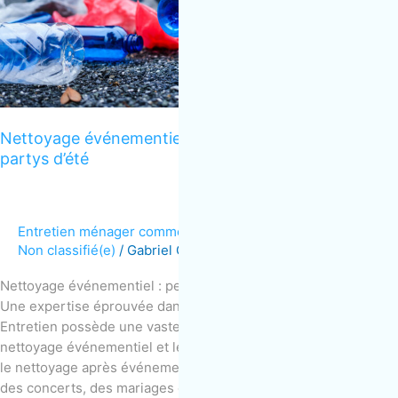
partys
d’été
Nettoyage événementiel : pensez à MOM pour vos
partys d’été
Entretien ménager commercial
,
Nettoyage résidentiel
,
Non classifié(e)
/
Gabriel Gervais
Nettoyage événementiel : pensez à MOM pour vos partys d’été
Une expertise éprouvée dans le nettoyage événementiel MOM
Entretien possède une vaste expérience dans le domaine du
nettoyage événementiel et le divertissement, notamment pour
le nettoyage après événements. Que ce soit pour des festivals,
des concerts, des mariages ou des fêtes d’entreprise, notre