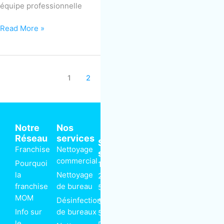
équipe professionnelle
Read More »
1
2
3
Next
→
Notre
Nos
Réseau
services
Siège
Franchise
Nettoyage
social
commercial
Pourquoi
1 866-
Suivez-nous
la
Nettoyage
225-
F
R
T
L
franchise
de bureau
5666
a
s
w
i
MOM
c
s
i
n
Désinfection
5375-
e
t
k
Info sur
de bureaux
b
t
e
5385 rue
o
e
d
le