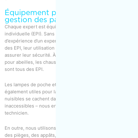
Équipement professionnel de
gestion des parasites
Chaque expert est équipé d’un équipement de protection
individuelle (EPI). Sans égard au nombre d’années
d’expérience d’un expert ou bien du caractère encombrant
des EPI, leur utilisation est obligatoire en tout temps pour
assurer leur sécurité. À titre d’exemple, les combinaisons
pour abeilles, les chaussons, les masques, les gants, etc.
sont tous des EPI.
Les lampes de poche et les lampes frontales sont
également utiles pour la plupart des travaux où les
nuisibles se cachent dans des trous sombres et presque
inaccessibles – nous en fournissons donc à chaque
technicien.
En outre, nous utilisons du matériel biologique, comme
des pièges, des appâts, des répulsifs ou tout autre