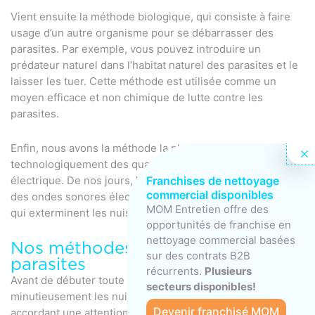
Vient ensuite la méthode biologique, qui consiste à faire
usage d’un autre organisme pour se débarrasser des
parasites. Par exemple, vous pouvez introduire un
prédateur naturel dans l’habitat naturel des parasites et le
laisser les tuer. Cette méthode est utilisée comme un
moyen efficace et non chimique de lutte contre les
parasites.
Enfin, nous avons la méthode la plus avancée
technologiquement des quatre, à savoir le contrôle
Franchises de nettoyage
électrique. De nos jours, les répulsifs à nuisibles émettent
commercial disponibles
des ondes sonores électromagnétiques ou ultrasoniques
MOM Entretien offre des
qui exterminent les nuisibles de leur environnement.
opportunités de franchise en
nettoyage commercial basées
Nos méthodes de gestion des
sur des contrats B2B
parasites
récurrents.
Plusieurs
Avant de débuter toute extermination, nous recherchons
secteurs disponibles!
minutieusement les nuisibles dans tout le périmètre, en
Devenir franchisé MOM
accordant une attention particulière aux trous profonds et