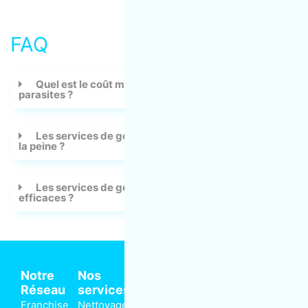
FAQ
Quel est le coût moyen d'un service de gestion des
parasites ?
Les services de gestion des parasites en valent-ils
la peine ?
Les services de gestion des parasites sont-ils
efficaces ?
Notre
Nos
Réseau
services
Siège
Franchise
Nettoyage