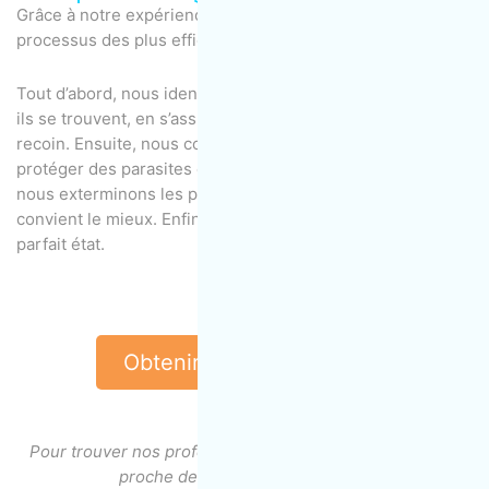
Grâce à notre expérience, nous avons mis au point un
processus des plus efficaces.
Tout d’abord, nous identifions les nuisibles et l’endroit où
ils se trouvent, en s’assurant d’inspecter chaque petit
recoin. Ensuite, nous couvrons vos meubles pour les
protéger des parasites et des produits chimiques. Puis,
nous exterminons les parasites en utilisant la méthode qui
convient le mieux. Enfin, nous remettons votre maison en
parfait état.
Obtenir une soumission
Pour trouver nos professionnels de l’entretien ménager
proche de chez vous, cliquez
ici
.