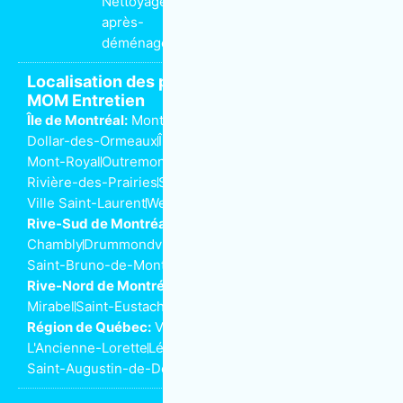
Nettoyage
après-
déménagement
Localisation des propriétaires de franchise
MOM Entretien
Île de Montréal:
Montréal
Anjou
Dorval
Côte-Saint-Luc
Dollar-des-Ormeaux
Île-Perrot
Kirkland
Lachine
LaSalle
Mont-Royal
Outremont
Pointe-aux-Trembles
Rivière-des-Prairies
Saint-Henri
Ville-Marie
Ville Saint-Laurent
Westmount
Rive-Sud de Montréal:
Beloeil
Boucherville
Brossard
Chambly
Drummondville
Longueuil
Saint-Bruno-de-Montarville
Saint-Lambert
Rive-Nord de Montréal:
Joliette
Laval
Mascouche
Mirabel
Saint-Eustache
Saint-Jérôme
Terrebonne
Région de Québec:
Ville de Québec
L'Ancienne-Lorette
Lévis
Saint-Augustin-de-Desmaures