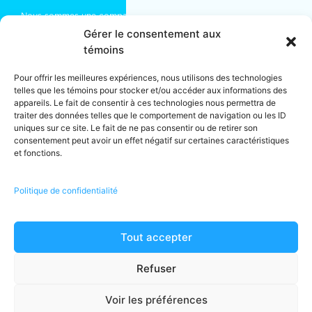
Nous sommes une compagnie d’
entretien ménager commercial
spécialisée en immeubles de bureaux ou résidentiels. Installés à
Gérer le consentement aux
Montréal depuis 2004, nous partageons vos objectifs de succès
témoins
et bien-être. Pour assurer le bon entretien de vos bureaux, créer
un environnement de travail agréable, qui rassure ou faire de
Pour offrir les meilleures expériences, nous utilisons des technologies
votre lieu de travail un espace rassembleur et stimulant, faites
telles que les témoins pour stocker et/ou accéder aux informations des
appel à notre équipe de
nettoyage industriel
.
appareils. Le fait de consentir à ces technologies nous permettra de
traiter des données telles que le comportement de navigation ou les ID
Franchises détenues localement et exploitées de manière
uniques sur ce site. Le fait de ne pas consentir ou de retirer son
indépendante.
consentement peut avoir un effet négatif sur certaines caractéristiques
* Les propriétaires de franchises font de leur mieux pour traiter
et fonctions.
chaque travail avec des employés. Parfois, en fonction du type
et/ou de la taille d’un travail, il peut être nécessaire de faire
appel à un sous-traitant.
Politique de confidentialité
** Les services énumérés peuvent ne pas être disponibles dans
tous les établissements.
Tout accepter
© 2026 · MOM Entretien Ménager · Tous droits réservés · Licence
RBQ · Montréal, (Québec) Canada · Tel :
1-866-225-5666
Refuser
Termes et conditions
·
Politique de confidentialité
Voir les préférences