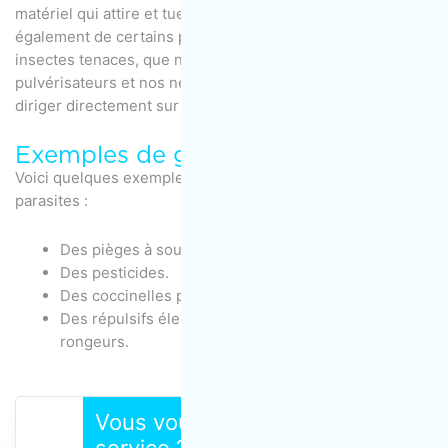
matériel qui attire et tue les nuisibles. Nous disposons
également de certains produits chimiques testés pour les
insectes tenaces, que nous utilisons avec nos
pulvérisateurs et nos nébulisateurs en aérosol pour les
diriger directement sur les parasites.
Exemples de gestion des parasites
Voici quelques exemples différents de gestion des
parasites :
Des pièges à souris pour attraper les souris.
Des pesticides.
Des coccinelles pour manger les pucerons.
Des répulsifs électromagnétiques pour détruire les
rongeurs.
Vous voulez commander un
service ? Demandez une