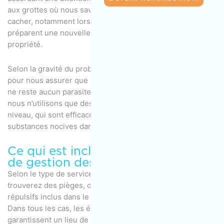
aux grottes où nous savons que les nuisibles aiment se
cacher, notamment lorsqu’ils hibernent en hiver et
préparent une nouvelle vague pour infester votre
propriété.
Selon la gravité du problème, nous prenons notre temps
pour nous assurer que rien n’est laissé au hasard et qu’il
ne reste aucun parasite après notre travail. Parallèlement,
nous n’utilisons que des méthodes commerciales de haut
niveau, qui sont efficaces et ne laissent aucune trace de
substances nocives dans votre maison.
Ce qui est inclus dans les services
de gestion des parasites
Selon le type de service que vous choisissez, vous
trouverez des pièges, des produits chimiques ou des
répulsifs inclus dans le service de gestion des parasites.
Dans tous les cas, les équipements inclus vous
garantissent un lieu de vie et de travail sans nuisibles.