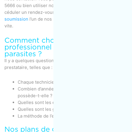
5666 ou bien utiliser notre
formulaire de contact
pour
céduler un rendez-vous. Si vous voulez
obtenir une
soumission
l’un de nos représentants vous contactera très
vite.
Comment choisir un service
professionnel de gestion des
parasites ?
Il y a quelques questions à se poser avant de choisir un
prestataire, telles que :
Chaque technicien est-il titulaire d’une licence ?
Combien d’années d’expérience l’entreprise
possède-t-elle ?
Quelles sont les évaluations de cette entreprise ?
Quelles sont les garanties offertes par l’entreprise ?
La méthode de l’entreprise est-elle sans risque ?
Nos plans de gestion des parasites