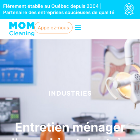
Aller
Fièrement établie au Québec depuis 2004 |
au
Partenaire des entreprises soucieuses de qualité
contenu
Appelez-nous
INDUSTRIES
Entretien ménager