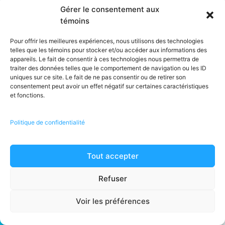
Gérer le consentement aux
boulot !
témoins
Pour offrir les meilleures expériences, nous utilisons des technologies
Réservez un premier nettoyage de votre cabinet
telles que les témoins pour stocker et/ou accéder aux informations des
appareils. Le fait de consentir à ces technologies nous permettra de
dentaire en ligne ou prenez un rendez-vous pour
traiter des données telles que le comportement de navigation ou les ID
une estimation
uniques sur ce site. Le fait de ne pas consentir ou de retirer son
consentement peut avoir un effet négatif sur certaines caractéristiques
et fonctions.
Politique de confidentialité
Obtenir une soumission
Tout accepter
Refuser
Voir les préférences
Notre
Nos