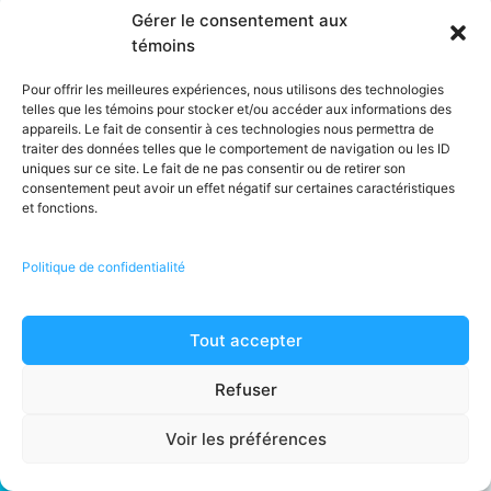
Obtenir une soumission
Gérer le consentement aux
témoins
Pour offrir les meilleures expériences, nous utilisons des technologies
telles que les témoins pour stocker et/ou accéder aux informations des
appareils. Le fait de consentir à ces technologies nous permettra de
traiter des données telles que le comportement de navigation ou les ID
uniques sur ce site. Le fait de ne pas consentir ou de retirer son
consentement peut avoir un effet négatif sur certaines caractéristiques
et fonctions.
Notre
Nos
Réseau
services
Siège
Politique de confidentialité
Franchise
Nettoyage
social
commercial
Pourquoi
1 866-
Suivez-nous
la
Nettoyage
225-
Tout accepter
F
R
T
L
franchise
de bureau
5666
a
s
w
i
MOM
c
s
i
n
Désinfection
5375-
Refuser
e
t
k
Info sur
de bureaux
b
t
e
5385 rue
o
e
d
le
Paré
Nettoyage
o
r
i
Voir les préférences
k
n
marché
Abonnez-vous
#230
de tapis
-
à notre
f
Montréal
Opportunités