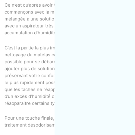
Ce n’est qu’après avoir traité toutes les taches que nous
commençons avec la machine à injecter de l’eau chaude
mélangée à une solution nettoyante, tout en l’extrayant
avec un aspirateur très puissant pour éviter toute
accumulation d’humidité dans votre matelas.
C’est la partie la plus importante du processus de
nettoyage du matelas car le technicien doit faire tout son
possible pour se débarrasser des taches tenaces, quitte a
ajouter plus de solutions de nettoyage, mais tout en
préservant votre confort en vous permettant de retrouver
le plus rapidement possible votre lit au sec et afin d’éviter
que les taches ne réapparaissent. En effet, l’évaporation
d’un excès d’humidité dans un matelas peut faire
réapparaitre certains types de taches.
Pour une touche finale, vous pouvez demander un
traitement désodorisant à appliquer.