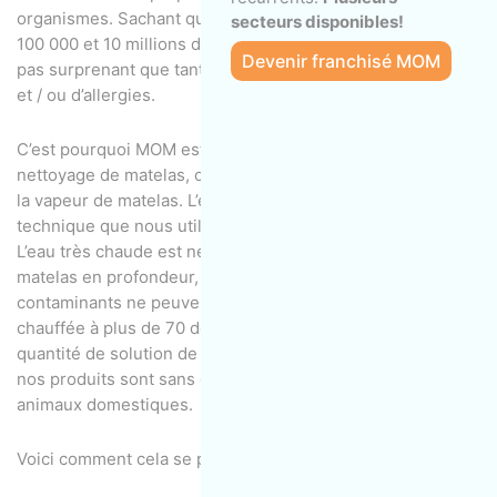
organismes. Sachant qu’un matelas peut contenir entre
secteurs disponibles!
100 000 et 10 millions d’acariens et leurs déchets, il n’est
Devenir franchisé MOM
pas surprenant que tant de personnes souffrent d’asthme
et / ou d’allergies.
C’est pourquoi MOM est fière d’offrir un service de
nettoyage de matelas, communément appelé nettoyage à
la vapeur de matelas. L’extraction à l’eau chaude est la
technique que nous utilisons pour nettoyer votre matelas.
L’eau très chaude est nécessaire pour bien nettoyer votre
matelas en profondeur, car les acariens et autres
contaminants ne peuvent être tués que lorsque l’eau est
chauffée à plus de 70 degrés. Nous utiliserons une petite
quantité de solution de nettoyage en cas de besoin, tous
nos produits sont sans danger pour les personnes et les
animaux domestiques.
Voici comment cela se passe: