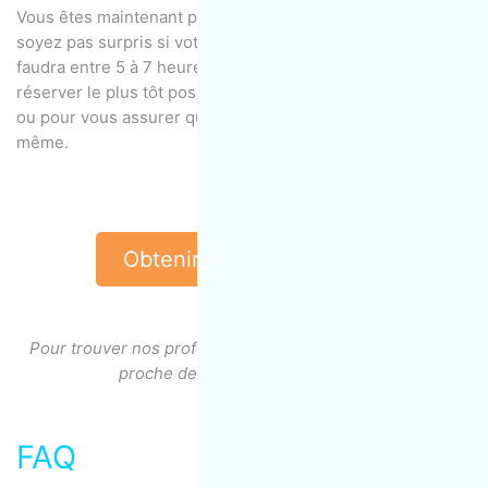
Vous êtes maintenant prêt pour l’inspection finale, ne
soyez pas surpris si votre matelas est encore humide, il
faudra entre 5 à 7 heures pour sécher, alors essayez de
réserver le plus tôt possible dans les créneaux tôt le matin
ou pour vous assurer que vous aurez un lit sec le soir
même.
Obtenir une soumission
Pour trouver nos professionnels de l’entretien ménager
proche de chez vous, cliquez
ici
.
FAQ