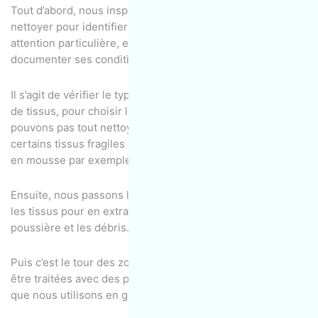
Tout d’abord, nous inspectons le matelas ou les meubles à
nettoyer pour identifier les points nécessitant une
attention particulière, et nous prenons des photos pour
documenter ses conditions d’origine.
Il s’agit de vérifier le type de taches, l’état d’usure et le type
de tissus, pour choisir les produits adaptés. Nous ne
pouvons pas tout nettoyer à l’extraction d’eau chaude,
certains tissus fragiles comme la rayonne, ou les matelas
en mousse par exemple ne le supporteront pas.
Ensuite, nous passons l’aspirateur sur le matelas et tous
les tissus pour en extraire les matières organiques, la
poussière et les débris.
Puis c’est le tour des zones difficiles qui commencent à
être traitées avec des produits plus agressifs que ceux
que nous utilisons en général.