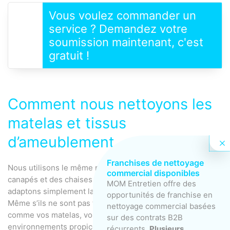
Vous voulez commander un
service ? Demandez votre
soumission maintenant, c'est
gratuit !
Comment nous nettoyons les
matelas et tissus
d’ameublement
Franchises de nettoyage
Nous utilisons le même procédé pour le nettoyage des
commercial disponibles
canapés et des chaises que pour les matelas, nous
MOM Entretien offre des
adaptons simplement la solution de nettoyage au tissu.
opportunités de franchise en
Même s’ils ne sont pas très sales en apparence, tout
nettoyage commercial basées
comme vos matelas, vos meubles rembourrés sont des
sur des contrats B2B
environnements propices à la prolifération des micro-
récurrents.
Plusieurs