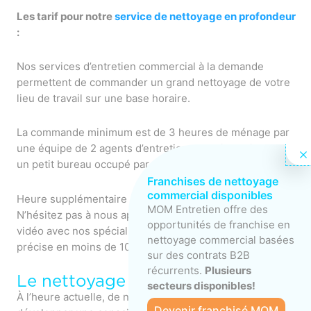
Les tarif pour notre
service de nettoyage en profondeur
:
Nos services d’entretien commercial à la demande
permettent de commander un grand nettoyage de votre
lieu de travail sur une base horaire.
La commande minimum est de 3 heures de ménage par
une équipe de 2 agents d’entretien, ce qui convient pour
un petit bureau occupé par moins de 10 personnes.
Franchises de nettoyage
commercial disponibles
Heure supplémentaire à
43,00
$/heure.
MOM Entretien offre des
N’hésitez pas à nous appeler ou à réserver un entretien
opportunités de franchise en
vidéo avec nos spécialistes pour obtenir une soumission
nettoyage commercial basées
précise en moins de 10 mns.
sur des contrats B2B
récurrents.
Plusieurs
Le nettoyage écologique
secteurs disponibles!
À l’heure actuelle, de nombreuses entreprises souhaitent
Devenir franchisé MOM