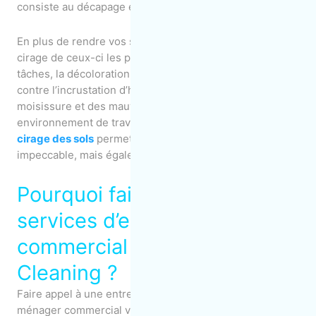
consiste au décapage et au cirage de vos sols usés.
En plus de rendre vos sols plus beaux, le décapage et le
cirage de ceux-ci les protègent également contre les
tâches, la décoloration, les rayures, mais également
contre l’incrustation d’humidité pouvant créer de la
moisissure et des mauvaises odeurs dans votre
environnement de travail.
Nos
services de décapage et
cirage des sols
permettent de conserver un espace
impeccable, mais également sain!
Pourquoi faire appel aux
services d’entretien ménager
commercial de MOM
Cleaning ?
Faire appel à une entreprise de service d’entretien
ménager commercial vous permet d’économiser du