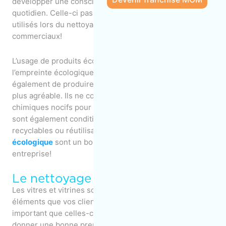
développer une conscience éco responsable au
quotidien. Celle-ci passe également par les produits
utilisés lors du nettoyage des bureaux et des espaces
commerciaux!
L’usage de produits écologiques permet de réduire
l’empreinte écologique de votre entreprise, mais
également de produire un environnement plus sain et
plus agréable. Ils ne contiennent pas de produits
chimiques nocifs pour l’humain et l’environnement, et
sont également conditionnés dans des récipients
recyclables ou réutilisables.
Nos
services de nettoyage
écologique
sont un bon point pour la planète et votre
entreprise!
Le nettoyage des vitres
Les vitres et vitrines sont probablement l’un des premiers
éléments que vos clients aperçoivent, il est dès lors
important que celles-ci soient étincelantes afin de
donner une bonne première impression à vos clients et