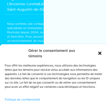
L'Ancienne-Lorette
Lévis
Saint-Augustin-de-Desmaures
Nous sommes une compagnie d’
entretien ménager commercial
spécialisée en immeubles de bureaux ou résidentiels. Installés à
Montréal depuis 2004, nous partageons vos objectifs de succès
et bien-être. Pour assurer le bon entretien de vos bureaux, créer
un environnement de travail agréable, qui rassure ou faire de
votre lieu de travail un espace rassembleur et stimulant, faites
appel à notre équipe de
nettoyage industriel
.
Gérer le consentement aux
témoins
Franchises détenues localement et exploitées de manière
indépendante.
Pour offrir les meilleures expériences, nous utilisons des technologies
* Les propriétaires de franchises font de leur mieux pour traiter
telles que les témoins pour stocker et/ou accéder aux informations des
chaque travail avec des employés. Parfois, en fonction du type
appareils. Le fait de consentir à ces technologies nous permettra de traiter
et/ou de la taille d’un travail, il peut être nécessaire de faire
des données telles que le comportement de navigation ou les ID uniques
appel à un sous-traitant.
sur ce site. Le fait de ne pas consentir ou de retirer son consentement
** Les services énumérés peuvent ne pas être disponibles dans
peut avoir un effet négatif sur certaines caractéristiques et fonctions.
tous les établissements.
Politique de confidentialité
© 2026 · MOM Entretien Ménager · Tous droits réservés · Licence