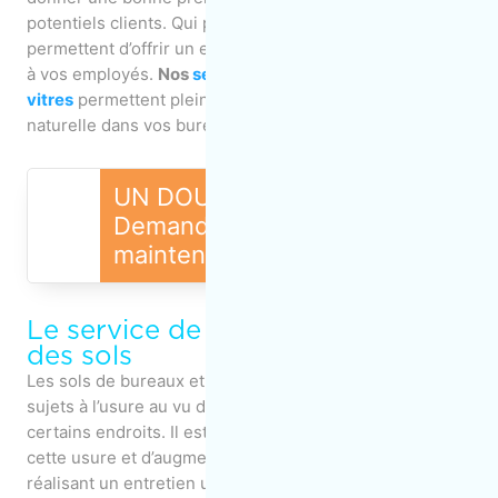
potentiels clients. Qui plus est, des vitres propres
permettent d’offrir un environnement de travail agréable
à vos employés.
Nos
services de nettoyage des
vitres
permettent pleinement de faire entrer la lumière
naturelle dans vos bureaux.
UN DOUTE, UNE QUESTION ?
Demandez une soumission
maintenant, c'est gratuit !
Le service de décapage et cirage
des sols
Les sols de bureaux et des espaces commerciaux sont
sujets à l’usure au vu de la circulation fréquente à
certains endroits. Il est toutefois possible de réduire
cette usure et d’augmenter la durée de vie de vos sols en
réalisant un entretien une à deux fois par an et qui