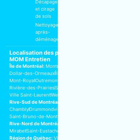
Décapage
et cirage
de sols
Nettoyage
après-
déménagement
Localisation des propriétaires de franchise
MOM Entretien
Île de Montréal:
Montréal
Anjou
Dorval
Côte-Saint-Luc
Dollar-des-Ormeaux
Île-Perrot
Kirkland
Lachine
LaSalle
Mont-Royal
Outremont
Pointe-aux-Trembles
Rivière-des-Prairies
Saint-Henri
Ville-Marie
Ville Saint-Laurent
Westmount
Rive-Sud de Montréal:
Beloeil
Boucherville
Brossard
Chambly
Drummondville
Longueuil
Saint-Bruno-de-Montarville
Saint-Lambert
Rive-Nord de Montréal:
Joliette
Laval
Mascouche
Mirabel
Saint-Eustache
Saint-Jérôme
Terrebonne
Région de Québec:
Ville de Québec