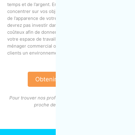
temps et de l’argent. En effet, vous pourrez vous
concentrer sur vos objectifs d’affaires sans vous soucier
de l’apparence de votre entreprise. De plus, vous ne
devrez pas investir dans du matériel de nettoyage
coûteux afin de donner une apparence professionnelle à
votre espace de travail. Enfin, les services d’entretien
ménager commercial offriront à vos employés et vos
clients un environnement étincelant, propre et sain!
Obtenir une soumission
Pour trouver nos professionnels de l’entretien ménager
proche de chez vous, cliquez
ici
.